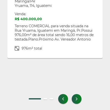
Maringa/PR
Zona 05
Yruama, 114, Iguatemi
Zona 06
Venda:
Zona 07
R$ 400.000,00
Zona 08
Terreno COMERCIAL para venda situada na
Rua Yruama, Iguatemi em Maringá, Pr.Possui
976,00m² de área total sendo 16,00 metros de
Paicandu
testada.Plano.Próximo Av. Vereador Antonio
Jardim Brasilia
Bortolotto, Rua Chapecó, CMEI Professora
France Luz, Centro Esportivo De Iguatemi.Nós
976m² total
Jardim Pioneiro
da equipe de profissionais da Sândalo estamos
a sua disposição para mais informações,
Porto Rico
converse conosco.Agende já a sua visita!44
98801-7886 MARCELO OKU
Centro
Sao Pedro do Parana
Navegantes
Sarandi
Centro
Conjunto Floresta