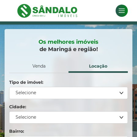
Os melhores imóveis
de Maringá e região!
Venda
Locação
Tipo de imóvel:
Selecione
Limpar Seleção
Cidade:
Apartamento
Selecione
Barracão
Limpar Seleção
Bairro:
Casa