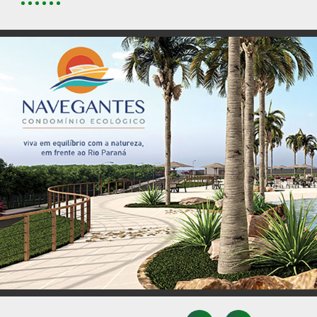
Até R$ 5.000
Conjunto Residencial Cidade Alta
Até R$ 6.000
Distrito De Iguatemi (iguatemi)
Até R$ 7.000
Jardim Aclimacao
Até R$ 8.000
Jardim Alvorada
Até R$ 9.000
Jardim America
Até R$ 10.000
Jardim Brasil
Até R$ 15.000
Jardim Dourados
Acima De R$ 15.000
Jardim Hanover
Jardim Imperial II
Jardim Ipanema
Jardim Monte Rei
Jardim Oriental
Jardim Paris
Jardim Santa Cruz
Jardim Santa Helena