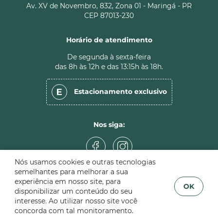
Av. XV de Novembro, 832, Zona 01 - Maringá - PR
CEP 87013-230
Horário de atendimento
De segunda à sexta-feira
das 8h às 12h e das 13:15h às 18h.
Estacionamento
exclusivo
Nos siga:
Nós usamos cookies e outras tecnologias
semelhantes para melhorar a sua
experiência em nosso site, para
OK
disponibilizar um conteúdo do seu
Sândalo Imóveis © 2026. Creci 951-J. Todos os direitos
interesse. Ao utilizar nosso site você
reservados. Confira nossa
política de privacidade
.
Sistema
CasaSoft
- Feito pela
Paper
concorda com tal monitoramento.