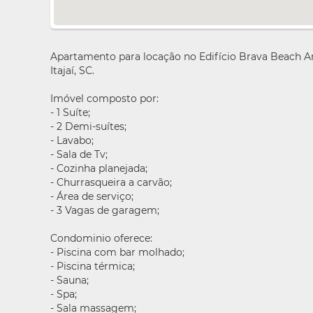
Apartamento para locação no Edifício Brava Beach Ar
Itajaí, SC.
Imóvel composto por:
- 1 Suíte;
- 2 Demi-suítes;
- Lavabo;
- Sala de Tv;
- Cozinha planejada;
- Churrasqueira a carvão;
- Área de serviço;
- 3 Vagas de garagem;
Condominio oferece:
- Piscina com bar molhado;
- Piscina térmica;
- Sauna;
- Spa;
- Sala massagem;