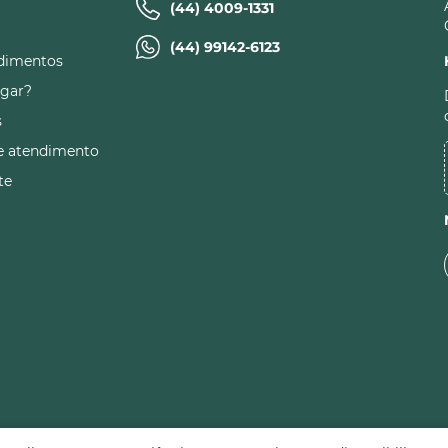
(44) 4009-1331
(44) 99142-6123
dimentos
gar?
s
e atendimento
te