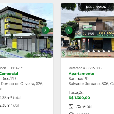
RESERVADO
ncia: 11100.6299
Referência: 01225.005
 Comercial
Apartamento
o Rico/PR
Sarandi/PR
 Romao de Oliveira, 626,
Salvador Jordano, 806, C
ro
Locação:
2,38m² total
R$ 1.300,00
2,38m² útil
70m² útil