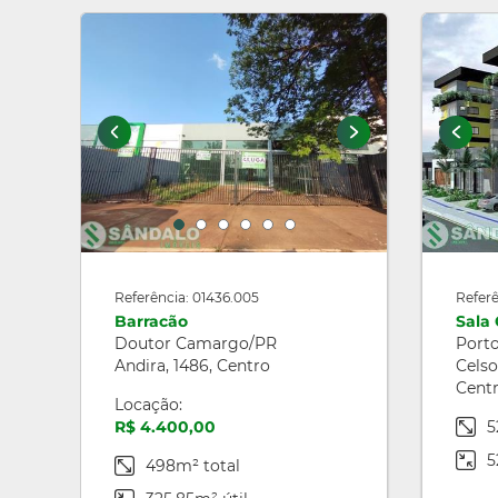
Referência: 01436.005
Referê
Barracão
Sala
Doutor Camargo/PR
Port
Andira, 1486, Centro
Celso
Cent
Locação:
R$ 4.400,00
5
5
498m² total