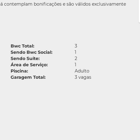
 já contemplam bonificações e são válidos exclusivamente
Bwc Total:
3
Sendo Bwc Social:
1
Sendo Suíte:
2
Área de Serviço:
1
Piscina:
Adulto
Garagem Total:
3 vagas