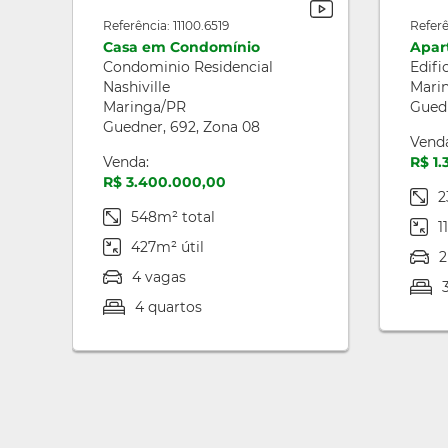
Referência: 11100.6519
Referê
Casa em Condomínio
Apar
Condominio Residencial
Edifi
Nashiville
Mari
Maringa/PR
Guedn
Guedner, 692, Zona 08
Vend
Venda:
R$ 1
R$ 3.400.000,00
2
548m² total
1
427m² útil
2
4 vagas
4 quartos