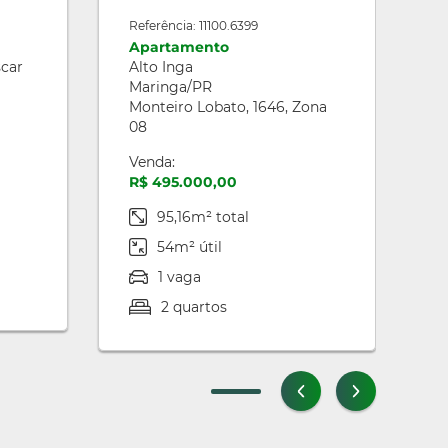
Referência: 11100.6399
Apartamento
scar
Alto Inga
Maringa/PR
Monteiro Lobato, 1646, Zona
08
Venda:
R$ 495.000,00
95,16m² total
54m² útil
1 vaga
2 quartos