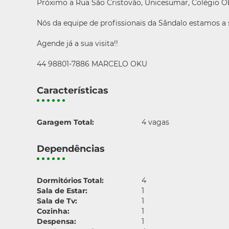
Próximo a Rua São Cristovão, Unicesumar, Colégio Obj
Nós da equipe de profissionais da Sândalo estamos a
Agende já a sua visita!!
44 98801-7886 MARCELO OKU
Características
Garagem Total:
4 vagas
Dependências
Dormitórios Total:
4
Sala de Estar:
1
Sala de Tv:
1
Cozinha:
1
Despensa:
1