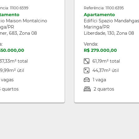
ncia: 11100.6599
Referência: 11100.6395
tamento
Apartamento
cio Maison Montalcino
Edifíci Spazio Mandahga
nga/PR
Maringa/PR
er, 683, Zona 08
Liberdade, 130, Zona 08
a:
Venda:
.350.000,00
R$ 279.000,00
37,33m² total
61,19m² total
19,99m² útil
44,37m² útil
 vagas
1 vaga
3 quartos
2 quartos