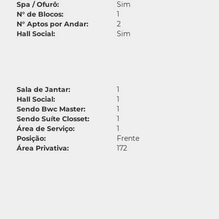
Spa / Ofurô:
Sim
N° de Blocos:
1
N° Aptos por Andar:
2
Hall Social:
Sim
Sala de Jantar:
1
Hall Social:
1
Sendo Bwc Master:
1
Sendo Suíte Closset:
1
Área de Serviço:
1
Posição:
Frente
Área Privativa:
172