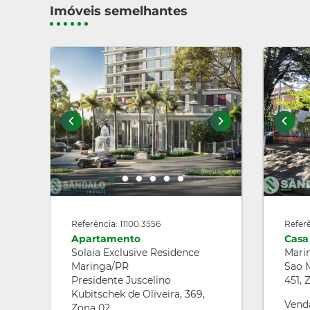
Imóveis semelhantes
Referência: 11100.3556
Referê
Apartamento
Casa
Solaia Exclusive Residence
Mari
Maringa/PR
Sao 
Presidente Juscelino
451, 
Kubitschek de Oliveira, 369,
Vend
Zona 02