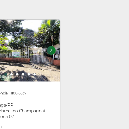
ncia: 11100.6537
nga/PR
Marcelino Champagnat,
Zona 02
a: