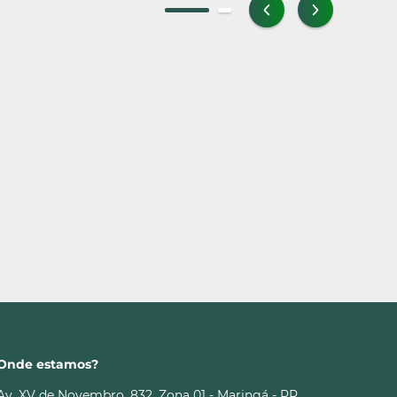
Onde estamos?
Av. XV de Novembro, 832, Zona 01 - Maringá - PR