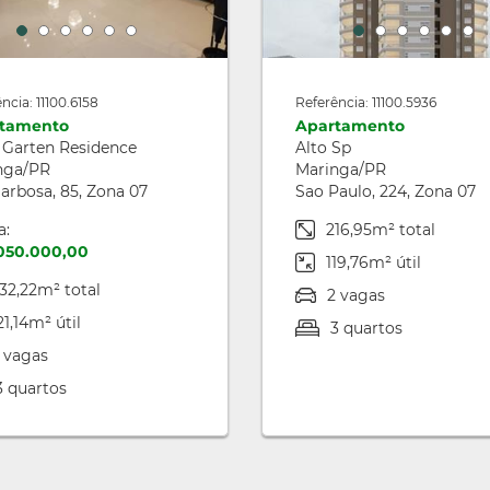
ncia: 11100.6158
Referência: 11100.5936
tamento
Apartamento
 Garten Residence
Alto Sp
nga/PR
Maringa/PR
arbosa, 85, Zona 07
Sao Paulo, 224, Zona 07
a:
216,95m² total
.050.000,00
119,76m² útil
32,22m² total
2 vagas
21,14m² útil
3 quartos
 vagas
3 quartos