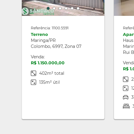
Referência: 11100.5591
Referê
Terreno
Apar
Maringa/PR
Haus
Colombo, 6997, Zona 07
Mari
Rui B
Venda:
R$ 1.150.000,00
Vend
R$ 1
402m² total
2
135m² útil
1
3