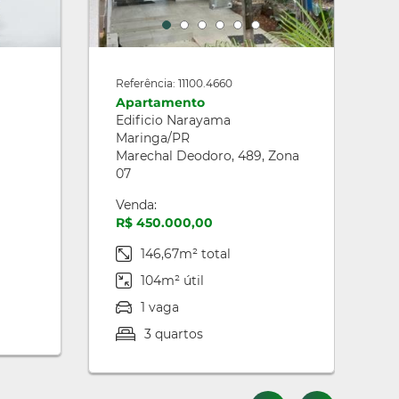
Referência: 11100.4660
R
Apartamento
A
Edificio Narayama
E
Maringa/PR
M
Marechal Deodoro, 489, Zona
J
07
V
Venda:
R
R$ 450.000,00
146,67m² total
104m² útil
1 vaga
3 quartos